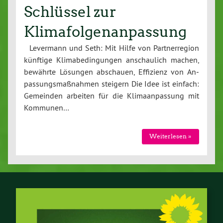
Schlüssel zur
Klimafolgenanpassung
Levermann und Seth: Mit Hilfe von Part­ner­re­gi­on
künftige Kli­ma­be­din­gun­gen an­schau­lich machen,
bewährte Lösungen abschauen, Effizienz von An­
pas­sungs­maß­nah­men steigern Die Idee ist einfach:
Gemeinden arbeiten für die Kli­ma­an­pas­sung mit
Kommunen…
Wei­ter­le­sen »