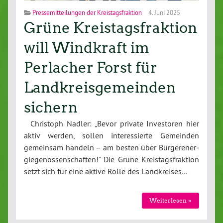
Pressemitteilungen der Kreistagsfraktion
4. Juni 2025
Grüne Kreistagsfraktion
will Windkraft im
Perlacher Forst für
Landkreisgemeinden
sichern
Christoph Nadler: „Bevor private In­ves­to­ren hier
aktiv werden, sollen in­ter­es­sier­te Gemeinden
gemeinsam handeln – am besten über Bür­ge­r­ener­
gie­ge­nos­sen­schaf­ten!” Die Grüne Kreis­tags­frak­ti­on
setzt sich für eine aktive Rolle des Land­krei­ses…
Wei­ter­le­sen »