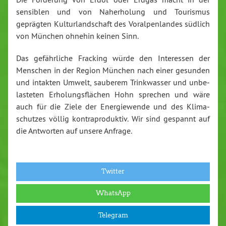
sensiblen und von Nah­er­ho­lung und Tourismus
geprägten Kul­tur­land­schaft des Vor­al­pen­lan­des südlich
von München ohnehin keinen Sinn.
Das ge­fähr­li­che Fracking würde den In­ter­es­sen der
Menschen in der Region München nach einer gesunden
und intakten Umwelt, sauberem Trink­was­ser und un­be­
las­te­ten Er­ho­lungs­flä­chen Hohn sprechen und wäre
auch für die Ziele der En­er­gie­wen­de und des Kli­ma­
schut­zes völlig kon­tra­pro­duk­tiv. Wir sind gespannt auf
die Antworten auf unsere Anfrage.
Twitter
WhatsApp
Telegram