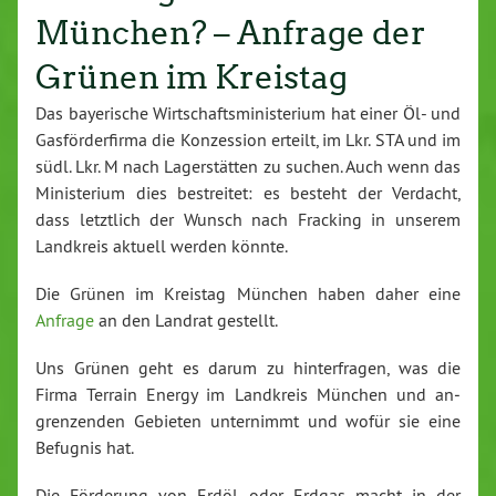
München? – Anfrage der
Grünen im Kreistag
Das baye­ri­sche Wirt­schafts­mi­nis­te­ri­um hat einer Öl- und
Gas­för­der­fir­ma die Kon­zes­si­on erteilt, im Lkr. STA und im
südl. Lkr. M nach La­ger­stät­ten zu suchen. Auch wenn das
Mi­nis­te­ri­um dies be­strei­tet: es besteht der Verdacht,
dass letztlich der Wunsch nach Fracking in unserem
Landkreis aktuell werden könnte.
Die Grünen im Kreistag München haben daher eine
Anfrage
an den Landrat gestellt.
Uns Grünen geht es darum zu hin­ter­fra­gen, was die
Firma Terrain Energy im Landkreis München und an­
gren­zen­den Gebieten un­ter­nimmt und wofür sie eine
Befugnis hat.
Die Förderung von Erdöl oder Erdgas macht in der