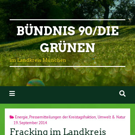
BÜNDNIS 90/DIE
GRÜNEN
im Landkreis München
Energie
,
Pressemitteilungen der Kreistagsfraktion
,
Umwelt & Natur
19. September 2014
Fracking im Landkreis