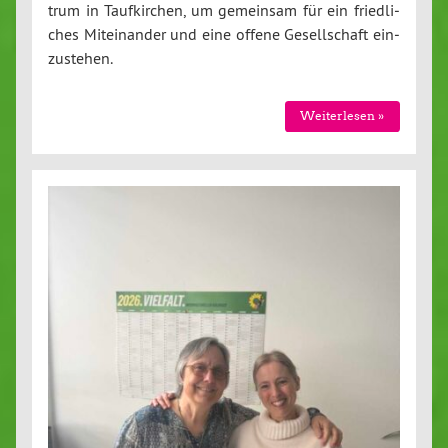
trum in Tauf­kir­chen, um gemeinsam für ein fried­li­
ches Mit­ein­an­der und eine offene Ge­sell­schaft ein­
zu­ste­hen.
Wei­ter­le­sen »