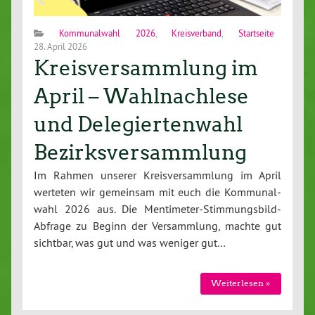
Kommunalwahl 2026
,
Kreisverband
,
Startseite
28. April 2026
Kreisversammlung im
April – Wahlnachlese
und Delegiertenwahl
Bezirksversammlung
Im Rahmen unserer Kreis­ver­samm­lung im April
werteten wir gemeinsam mit euch die Kom­mu­nal­
wahl 2026 aus. Die Men­ti­me­ter-Stim­mungs­bild-
Ab­fra­ge zu Beginn der Ver­samm­lung, machte gut
sichtbar, was gut und was weniger gut…
Wei­ter­le­sen »