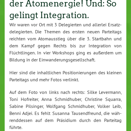
der Atomenergie! Und: So
gelingt Integration.
Wir waren vor Ort mit 3 De­le­gier­ten und allerlei Er­satz­
de­le­gier­ten. Die Themen des ersten neuen Par­tei­tags
reichten vom Atom­aus­stieg über die 3. Startbahn und
dem Kampf gegen Rechts bis zur In­te­gra­ti­on von
Flücht­lin­gen. In vier Workshops ging es außerdem um
Bildung in der Ein­wan­de­rungs­ge­sell­schaft.
Hier sind die in­halt­li­chen Po­si­tio­nie­run­gen des kleinen
Par­tei­tags und mehr Fotos verlinkt.
Auf dem Foto von links nach rechts: Silke Levermann,
Toni Hofreiter, Anna Schmid­hu­ber, Christine Squarra,
Sabine Pilsinger, Wolfgang Schmid­hu­ber, Volker Leib,
Benni Adjei. Es fehlt Susanna Tau­send­freund, die wäh­
rend­des­sen auf dem Präsidium durch den Parteitag
führte.