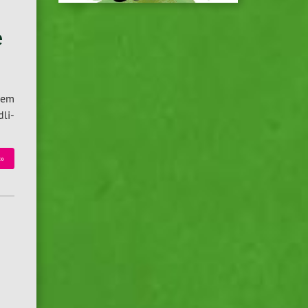
e
 dem
­li­
 »