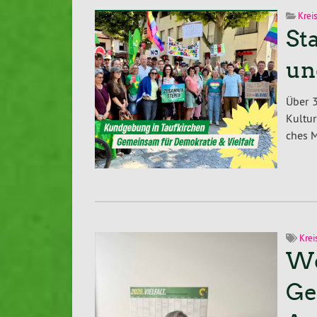
Krei
St
un
Über 3
Kultur
ches Mi
Krei
We
Ge