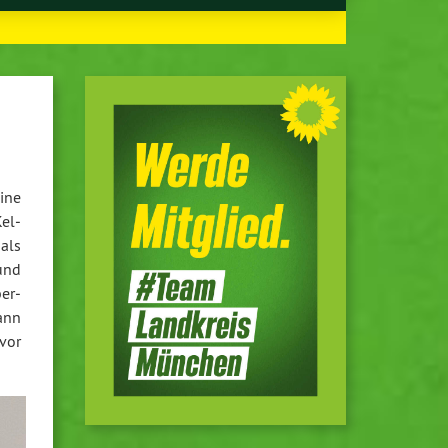
ine
Kel­
 als
 und
ber­
ann
uvor