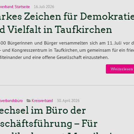
sverband
,
Startseite
16. Juli 2026
arkes Zeichen für Demokrati
d Vielfalt in Taufkirchen
00 Bür­ge­rin­nen und Bürger ver­sam­mel­ten sich am 11. Juli vor
- und Kon­gress­zen­trum in Tauf­kir­chen, um gemeinsam für ein fried
t­ein­an­der und eine offene Ge­sell­schaft ein­zu­ste­hen.
Wei­ter­le­sen
sverbandsbüro
Kreisverband
30. April 2026
chsel im Büro der
schäftsführung – Für