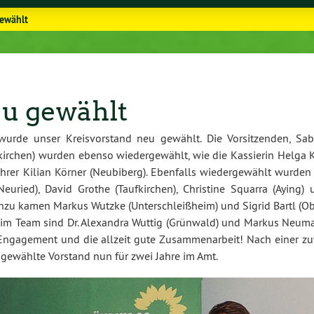
gewählt
eu gewählt
rde unser Kreis­vor­stand neu gewählt. Die Vor­sit­zen­den, Sab
uf­kir­chen) wurden ebenso wie­der­ge­wählt, wie die Kassierin Helga 
üh­rer Kilian Körner (Neubiberg). Ebenfalls wie­der­ge­wählt wurden
 (Neuried), David Grothe (Tauf­kir­chen), Christine Squarra (Aying)
nzu kamen Markus Wutzke (Un­ter­schleiß­heim) und Sigrid Bartl (O
r im Team sind Dr. Alexandra Wuttig (Grünwald) und Markus Neum
 En­ga­ge­ment und die allzeit gute Zu­sam­men­ar­beit! Nach einer z
eu gewählte Vorstand nun für zwei Jahre im Amt.