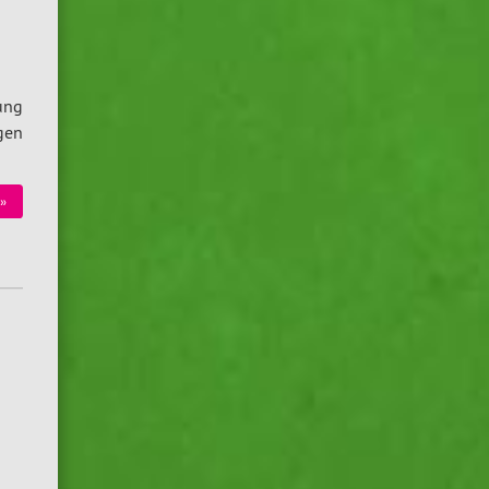
tung
agen
 »