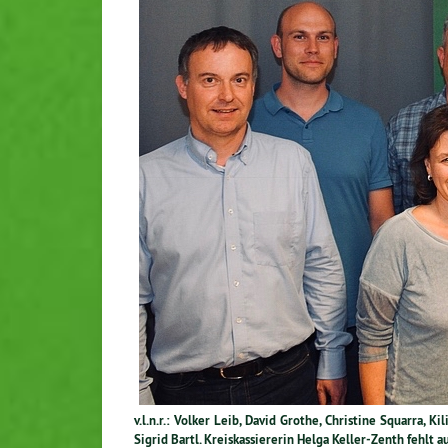
v.l.n.r.: Volker Leib, David Grothe, Christine Squarra, K
Sigrid Bartl. Kreis­kas­sie­re­rin Helga Kel­ler-Zenth fehlt 