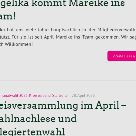
gelika kommt Mareike ins
am!
ka hat uns viele Jahre haupt­säch­lich in der Mit­glie­der­ver­wal­
­stützt. Für sie ist seit April Mareike ins Team gekommen. Wir s
ch Will­kom­men!
Wei­ter­le­sen
munalwahl 2026
,
Kreisverband
,
Startseite
28. April 2026
eisversammlung im April –
hlnachlese und
legiertenwahl