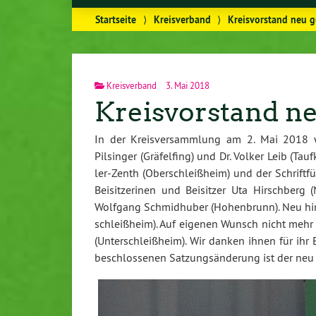
Startseite
⟩
Kreisverband
⟩
Kreisvorstand neu 
Kreisverband
3. Mai 2018
Kreisvorstand n
In der Kreis­ver­samm­lung am 2. Mai 2018 wu
Pilsinger (Grä­fel­fing) und Dr. Volker Leib (Ta
ler-Zenth (Ober­schleiß­heim) und der Schrift­f
Bei­sit­ze­ri­nen und Beisitzer Uta Hirsch­berg
Wolfgang Schmid­hu­ber (Ho­hen­brunn). Neu hi
schleiß­heim). Auf eigenen Wunsch nicht meh
(Un­ter­schleiß­heim). Wir danken ihnen für ihr
be­schlos­se­nen Sat­zungs­än­de­rung ist der n