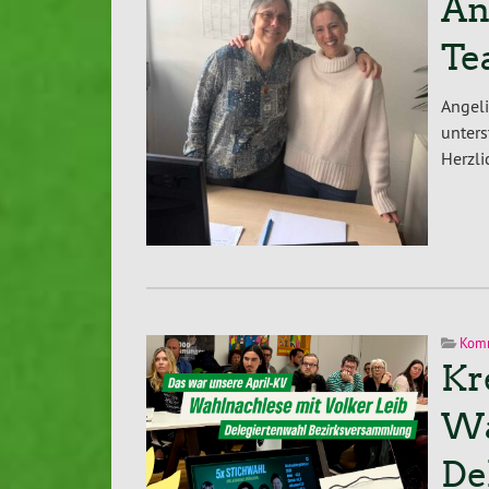
An
Te
Angeli
un­ter
Herzli
Kom
Kr
Wa
De