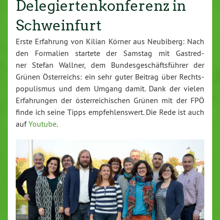
Delegiertenkonferenz in
Schweinfurt
Erste Erfahrung von Kilian Körner aus Neubiberg: Nach
den Formalien startete der Samstag mit Gast­red­
ner Stefan Wallner, dem Bun­des­ge­schäfts­füh­rer der
Grünen Ös­ter­reichs: ein sehr guter Beitrag über Rechts­
po­pu­lis­mus und dem Umgang damit. Dank der vielen
Er­fah­run­gen der ös­ter­rei­chi­schen Grünen mit der FPÖ
finde ich seine Tipps emp­feh­lens­wert. Die Rede ist auch
auf
Youtube
.