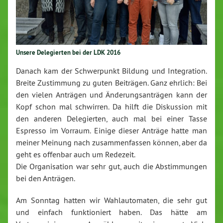
Unsere De­le­gier­ten bei der LDK 2016
Danach kam der Schwer­punkt Bildung und In­te­gra­ti­on.
Breite Zu­stim­mung zu guten Beiträgen. Ganz ehrlich: Bei
den vielen Anträgen und Än­de­rungs­an­trä­gen kann der
Kopf schon mal schwirren. Da hilft die Dis­kus­si­on mit
den anderen De­le­gier­ten, auch mal bei einer Tasse
Espresso im Vorraum. Einige dieser Anträge hatte man
meiner Meinung nach zu­sam­men­fas­sen können, aber da
geht es offenbar auch um Redezeit.
Die Or­ga­ni­sa­ti­on war sehr gut, auch die Ab­stim­mun­gen
bei den Anträgen.
Am Sonntag hatten wir Wahl­au­to­ma­ten, die sehr gut
und einfach funk­tio­niert haben. Das hätte am