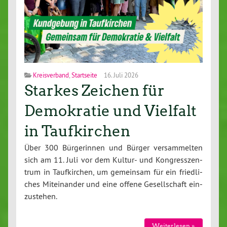
Kreisverband
,
Startseite
16. Juli 2026
Starkes Zeichen für
Demokratie und Vielfalt
in Taufkirchen
Über 300 Bür­ge­rin­nen und Bürger ver­sam­mel­ten
sich am 11. Juli vor dem Kultur- und Kon­gress­zen­
trum in Tauf­kir­chen, um gemeinsam für ein fried­li­
ches Mit­ein­an­der und eine offene Ge­sell­schaft ein­
zu­ste­hen.
Wei­ter­le­sen »