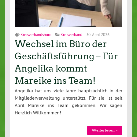
Kreisverbandsbüro
Kreisverband
30. April 2026
Wechsel im Büro der
Geschäftsführung – Für
Angelika kommt
Mareike ins Team!
Angelika hat uns viele Jahre haupt­säch­lich in der
Mit­glie­der­ver­wal­tung un­ter­stützt. Für sie ist seit
April Mareike ins Team gekommen. Wir sagen
Herzlich Will­kom­men!
Wei­ter­le­sen »