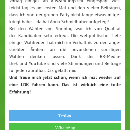
Vortag einiges an Aus­zäh­lungs­zeit ein­ge­spart. Viel­
leicht lag es am ersten Mal und den vielen Beiträgen,
dass ich von der grünen Party nicht lange etwas mit­ge­
kriegt habe – da hat Anna Schmid­hu­ber aufgelegt!
Bei den Wahlen am Sonntag war ich von Qualität
der Kan­di­da­ten sehr erfreut. Die welt­po­li­ti­sche Tiefe
einiger Wahlreden hat mich im Ver­hält­nis zu den an­ge­
streb­ten Ämtern an die be­vor­ste­hen sonstigen
Wahlen denken lassen. Dank der BR-Me­dia­
thek und YouTube sind viele Stim­mun­gen und Beiträge
für jeden abrufbar. Das gefällt mir.
Und freue mich jetzt schon, wenn ich mal wieder auf
eine LDK fahren kann. Das ist wirklich eine tolle
Erfahrung!
Twitter
WhatsApp