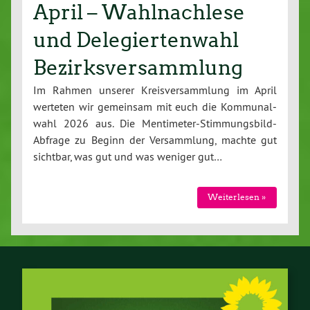
April – Wahlnachlese
und Delegiertenwahl
Bezirksversammlung
Im Rahmen unserer Kreis­ver­samm­lung im April
werteten wir gemeinsam mit euch die Kom­mu­nal­
wahl 2026 aus. Die Men­ti­me­ter-Stim­mungs­bild-
Ab­fra­ge zu Beginn der Ver­samm­lung, machte gut
sichtbar, was gut und was weniger gut…
Wei­ter­le­sen »