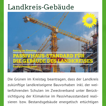
Landkreis-Gebäude
Die Grünen im Kreistag be­an­tra­gen, dass der Landkreis
zu­künf­ti­ge land­kreis­ei­ge­ne Bau­vor­ha­ben inkl. der wei­
ter­füh­ren­den Schulen im Zweck­ver­band unter Be­rück­
sich­ti­gung der Kli­ma­kri­se im Pas­siv­haus­stan­dard rea­li­
sie­ren bzw. Be­stands­ge­bäu­de en­er­ge­tisch er­tüch­ti­gen