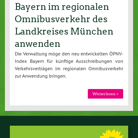
Bayern im regionalen
Omnibusverkehr des
Landkreises München
anwenden
Die Ver­wal­tung möge den neu ent­wi­ckel­ten ÖPNV-
In­dex Bayern für künftige Aus­schrei­bun­gen von
Ver­kehrs­ver­trä­gen im re­gio­na­len Om­ni­bus­ver­kehr
zur Anwendung bringen.
Wei­ter­le­sen »