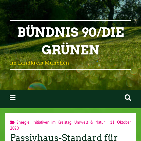
BÜNDNIS 90/DIE
GRÜNEN
im Landkreis München
Energie
,
Initiativen im Kreistag
,
Umwelt & Natur
11. Oktober
2020
Passivhaus-Standard für