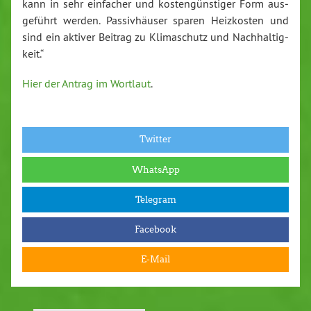
kann in sehr einfacher und kos­ten­güns­ti­ger Form aus­
ge­führt werden. Pas­siv­häu­ser sparen Heiz­kos­ten und
sind ein aktiver Beitrag zu Kli­ma­schutz und Nach­hal­tig­
keit.“
Hier der Antrag im Wortlaut
.
Twitter
WhatsApp
Telegram
Facebook
E-Mail