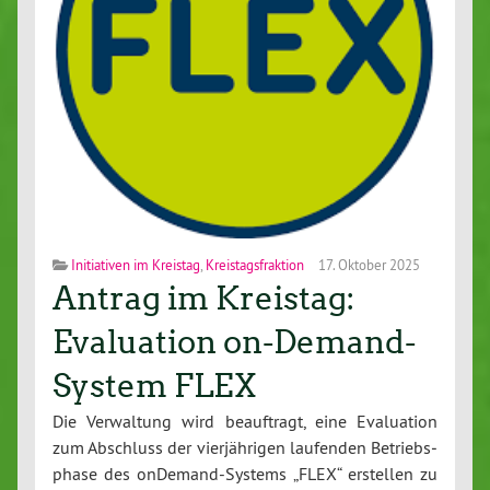
Initiativen im Kreistag
,
Kreistagsfraktion
17. Oktober 2025
Antrag im Kreistag:
Evaluation on-Demand-
System FLEX
Die Ver­wal­tung wird be­auf­tragt, eine Eva­lua­ti­on
zum Abschluss der vier­jäh­ri­gen laufenden Be­triebs­
pha­se des on­De­mand-Sys­tems „FLEX“ erstellen zu