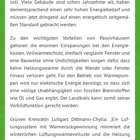
soll. Viele Gebäude sind schon Jahr­zehn­te alt, haben
dem­entspre­chend einen sehr hohen En­er­gie­be­darf und
müssen jetzt dringend auf einen en­er­ge­tisch zeit­ge­mä­
ßen Standard gebracht werden.
Zu den wich­tigs­ten Vorteilen von Pas­siv­häu­sern
gehören die enormen Ein­spa­run­gen bei den En­er­gie­
kos­ten. Voll­wär­me­schutz, dreifach verglaste Fenster und
eine Bauweise ohne Un­dich­tig­kei­ten sorgen dafür, dass
keine Hei­zungs­wär­me durch die Wände oder Fenster
hinaus verloren geht. Für den Betrieb von Wär­me­pum­
pen wird nur elek­tri­sche Energie benötigt, so dass sich
eine völlige Un­ab­hän­gig­keit von fossilen Brenn­stof­fen
wie Öl und Gas ergibt. Der Landkreis kann somit seiner
Vor­bild­funk­ti­on gerecht werden.
Grünen Kreis­rä­tin Luitgart Ditt­mann-Chyl­la: „Ein Lüf­
tungs­sys­tem mit Wär­me­rück­ge­win­nung minimiert die
win­ter­li­chen Lüf­tungs­wär­me­ver­lus­te und die Heizung