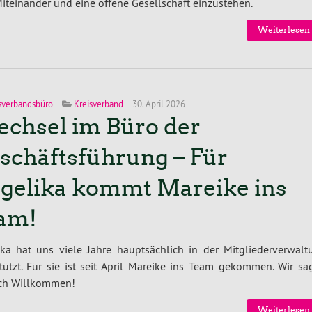
t­ein­an­der und eine offene Ge­sell­schaft ein­zu­ste­hen.
Wei­ter­le­sen
sverbandsbüro
Kreisverband
30. April 2026
chsel im Büro der
schäftsführung – Für
gelika kommt Mareike ins
am!
ka hat uns viele Jahre haupt­säch­lich in der Mit­glie­der­ver­wal­
­stützt. Für sie ist seit April Mareike ins Team gekommen. Wir s
ch Will­kom­men!
Wei­ter­le­sen