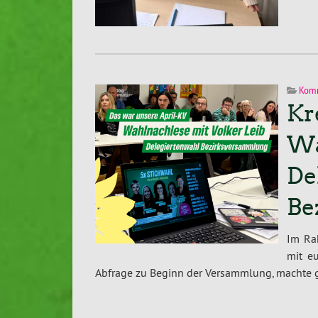
Kom
Kr
Wa
De
Be
Im Ra
mit eu
Ab­fra­ge zu Beginn der Ver­samm­lung, machte