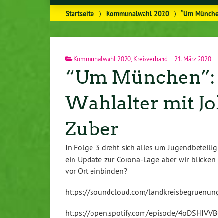
Startseite
⟩
Kommunalwahl 2020
⟩
“Um München
Kommunalwahl 2020
,
Kreisverband
21. März 2020
“Um München”: F
Wahlalter mit J
Zuber
In Folge 3 dreht sich alles um Ju­gend­be­tei­
ein Update zur Co­ro­na-La­ge aber wir blicke
vor Ort einbinden?
https://​soundcloud.​com/​landkreisbegruenung/
https://​open.​spotify.​com/​episode/​4oD​SHIV​