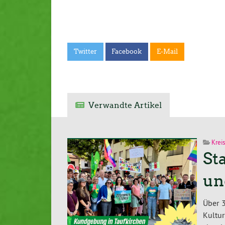
Twitter
Facebook
E-Mail
Verwandte Artikel
Krei
St
un
Über 3
Kultur