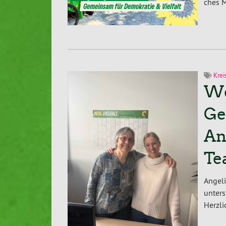
ches Mi
Krei
We
Ge
An
Te
Angeli
un­ter
Herzli