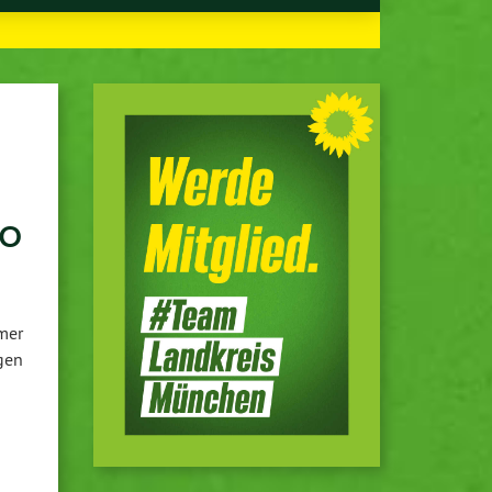
io
mmer
­gen