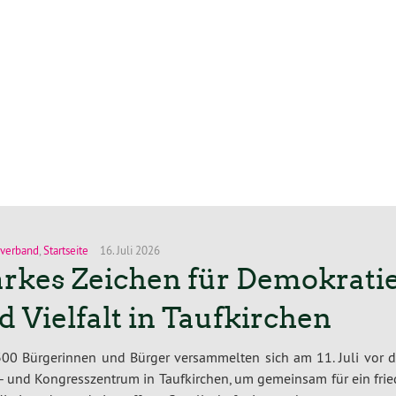
sverband
,
Startseite
16. Juli 2026
arkes Zeichen für Demokrati
d Vielfalt in Taufkirchen
00 Bür­ge­rin­nen und Bürger ver­sam­mel­ten sich am 11. Juli vor
- und Kon­gress­zen­trum in Tauf­kir­chen, um gemeinsam für ein fried