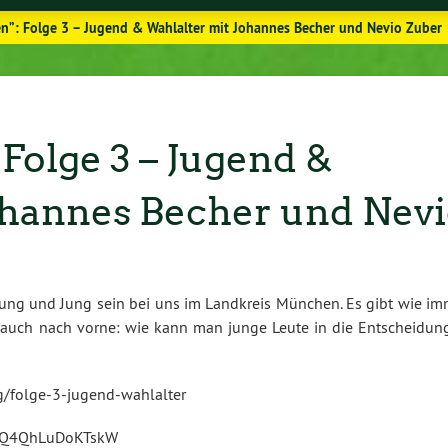
”: Folge 3 – Jugend & Wahlalter mit Johannes Becher und Nevio Zuber
olge 3 – Jugend &
ohannes Becher und Nev
li­gung und Jung sein bei uns im Landkreis München. Es gibt wie i
n auch nach vorne: wie kann man junge Leute in die Ent­schei­dun
​folge-​3-​jugend-​wahlalter
VBQ4​QhLu​DoKT​skW