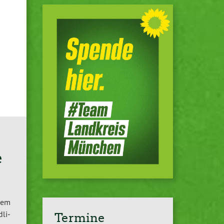
e
 dem
­li­
Termine