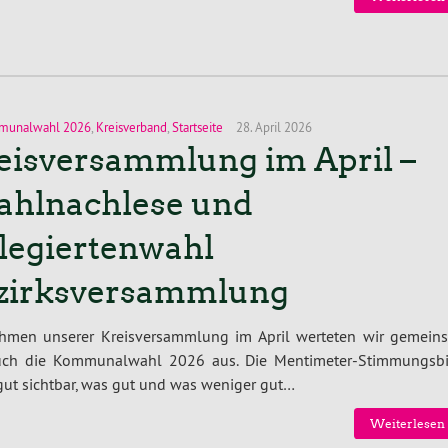
munalwahl 2026
,
Kreisverband
,
Startseite
28. April 2026
eisversammlung im April –
hlnachlese und
legiertenwahl
zirksversammlung
hmen unserer Kreis­ver­samm­lung im April werteten wir gemein
ch die Kom­mu­nal­wahl 2026 aus. Die Men­ti­me­ter-Stim­mungs­b
 gut sichtbar, was gut und was weniger gut…
Wei­ter­le­sen