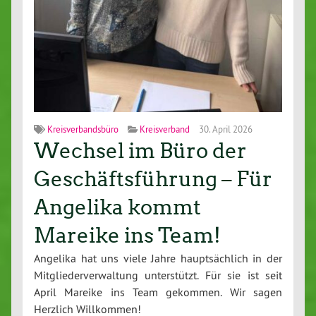
Kreisverbandsbüro
Kreisverband
30. April 2026
Wechsel im Büro der
Geschäftsführung – Für
Angelika kommt
Mareike ins Team!
Angelika hat uns viele Jahre haupt­säch­lich in der
Mit­glie­der­ver­wal­tung un­ter­stützt. Für sie ist seit
April Mareike ins Team gekommen. Wir sagen
Herzlich Will­kom­men!