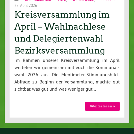
28. April 2026
Kreisversammlung im
April – Wahlnachlese
und Delegiertenwahl
Bezirksversammlung
Im Rahmen unserer Kreis­ver­samm­lung im April
werteten wir gemeinsam mit euch die Kom­mu­nal­
wahl 2026 aus. Die Men­ti­me­ter-Stim­mungs­bild-
Ab­fra­ge zu Beginn der Ver­samm­lung, machte gut
sichtbar, was gut und was weniger gut…
Wei­ter­le­sen »