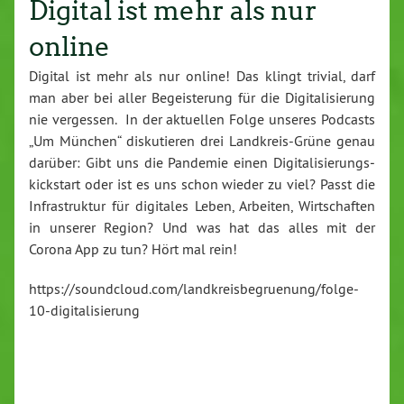
Digital ist mehr als nur
online
Digital ist mehr als nur online! Das klingt trivial, darf
man aber bei aller Be­geis­te­rung für die Di­gi­ta­li­sie­rung
nie vergessen.
In der aktuellen Folge unseres Podcasts
„Um München“ dis­ku­tie­ren drei Land­kreis-Grü­ne genau
darüber: Gibt uns die Pandemie einen Di­gi­ta­li­sie­rungs­
kick­start oder ist es uns schon wieder zu viel? Passt die
In­fra­struk­tur für digitales Leben, Arbeiten, Wirt­schaf­ten
in unserer Region? Und was hat das alles mit der
Corona App zu tun? Hört mal rein!
https://​soundcloud.​com/​landkreisbegruenung/​folge-​
10-​digitalisierung