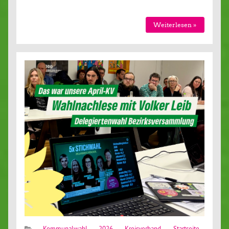
Wei­ter­le­sen »
Kommunalwahl 2026
,
Kreisverband
,
Startseite