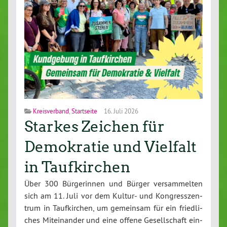
Kreisverband
,
Startseite
16. Juli 2026
Starkes Zeichen für
Demokratie und Vielfalt
in Taufkirchen
Über 300 Bür­ge­rin­nen und Bürger ver­sam­mel­ten
sich am 11. Juli vor dem Kultur- und Kon­gress­zen­
trum in Tauf­kir­chen, um gemeinsam für ein fried­li­
ches Mit­ein­an­der und eine offene Ge­sell­schaft ein­