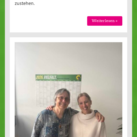
zu­ste­hen.
Wei­ter­le­sen »