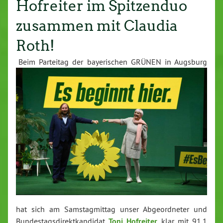
Hofreiter im Spitzenduo
zusammen mit Claudia
Roth!
Beim Parteitag der baye­ri­schen GRÜNEN in Augsburg
hat sich am Sams­tag­mit­tag unser Ab­ge­ord­ne­ter und
Bun­des­tags­di­rekt­kan­di­dat
Toni Hofreiter
klar mit 91,1