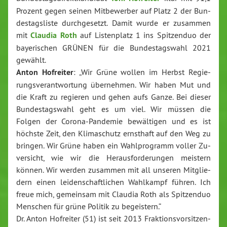
Prozent gegen seinen Mit­be­wer­ber auf Platz 2 der Bun­
des­tags­lis­te durch­ge­setzt. Damit wurde er zusammen
mit
Claudia Roth
auf Lis­ten­platz 1 ins Spit­zen­duo der
baye­ri­schen GRÜNEN für die Bun­des­tags­wahl 2021
gewählt.
Anton Hofreiter
: „Wir Grüne wollen im Herbst Re­gie­
rungs­ver­ant­wor­tung über­neh­men. Wir haben Mut und
die Kraft zu regieren und gehen aufs Ganze. Bei dieser
Bun­des­tags­wahl geht es um viel. Wir müssen die
Folgen der Co­ro­na-Pan­de­mie be­wäl­ti­gen und es ist
höchste Zeit, den Kli­ma­schutz ernsthaft auf den Weg zu
bringen. Wir Grüne haben ein Wahl­pro­gramm voller Zu­
ver­sicht, wie wir die Her­aus­for­de­run­gen meistern
können. Wir werden zusammen mit all unseren Mit­glie­
dern einen lei­den­schaft­li­chen Wahlkampf führen. Ich
freue mich, gemeinsam mit Claudia Roth als Spit­zen­duo
Menschen für grüne Politik zu be­geis­tern.“
Dr. Anton Hofreiter (51) ist seit 2013 Frak­ti­ons­vor­sit­zen­