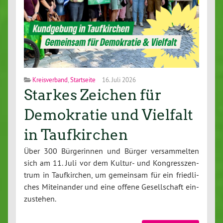
Kreisverband
,
Startseite
16. Juli 2026
Starkes Zeichen für
Demokratie und Vielfalt
in Taufkirchen
Über 300 Bür­ge­rin­nen und Bürger ver­sam­mel­ten
sich am 11. Juli vor dem Kultur- und Kon­gress­zen­
trum in Tauf­kir­chen, um gemeinsam für ein fried­li­
ches Mit­ein­an­der und eine offene Ge­sell­schaft ein­
zu­ste­hen.