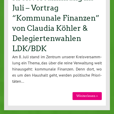
Juli – Vortrag
“Kommunale Finanzen”
von Claudia Köhler &
Delegiertenwahlen
LDK/BDK
Am 8. Juli stand im Zentrum unserer Kreis­ver­samm­
lung ein Thema, das über die reine Ver­wal­tung weit
hin­aus­geht: kommunale Finanzen. Denn dort, wo
es um den Haushalt geht, werden po­li­ti­sche Prio­ri­
tä­ten…
Wei­ter­le­sen »