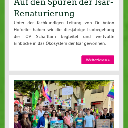
Auf den Spuren der Isar-
Renaturierung
Unter der fach­kun­di­gen Leitung von Dr. Anton
Hofreiter haben wir die dies­jäh­ri­ge Is­ar­be­ge­hung
des OV Schäft­larn begleitet und wertvolle
Einblicke in das Ökosystem der Isar gewonnen.
Wei­ter­le­sen »