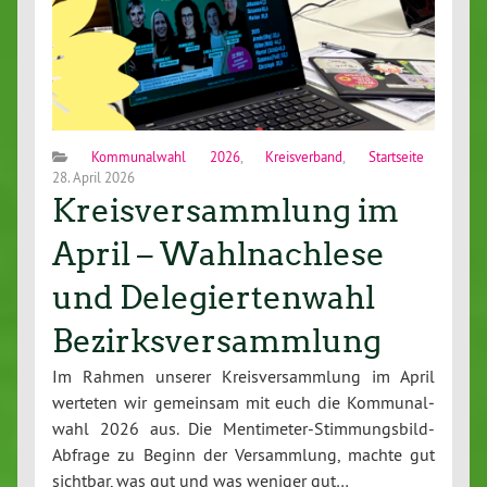
Kommunalwahl 2026
,
Kreisverband
,
Startseite
28. April 2026
Kreisversammlung im
April – Wahlnachlese
und Delegiertenwahl
Bezirksversammlung
Im Rahmen unserer Kreis­ver­samm­lung im April
werteten wir gemeinsam mit euch die Kom­mu­nal­
wahl 2026 aus. Die Men­ti­me­ter-Stim­mungs­bild-
Ab­fra­ge zu Beginn der Ver­samm­lung, machte gut
sichtbar, was gut und was weniger gut…