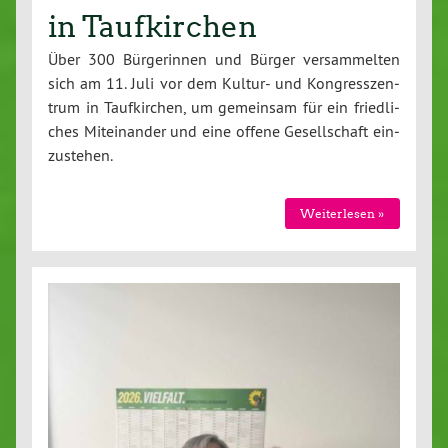
in Taufkirchen
Über 300 Bür­ge­rin­nen und Bürger ver­sam­mel­ten
sich am 11. Juli vor dem Kultur- und Kon­gress­zen­
trum in Tauf­kir­chen, um gemeinsam für ein fried­li­
ches Mit­ein­an­der und eine offene Ge­sell­schaft ein­
zu­ste­hen.
Wei­ter­le­sen »