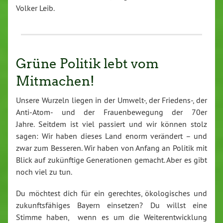
Volker Leib.
Grüne Politik lebt vom
Mitmachen!
Unsere Wurzeln liegen in der Umwelt-, der Friedens-, der
An­ti-Atom- und der Frau­en­be­we­gung der 70er
Jahre. Seitdem ist viel passiert und wir können stolz
sagen: Wir haben dieses Land enorm verändert – und
zwar zum Besseren. Wir haben von Anfang an Politik mit
Blick auf zu­künf­ti­ge Ge­ne­ra­tio­nen gemacht. Aber es gibt
noch viel zu tun.
Du möchtest dich für ein gerechtes, öko­lo­gi­sches und
zu­kunfts­fä­hi­ges Bayern einsetzen? Du willst eine
Stimme haben, wenn es um die Wei­ter­ent­wick­lung