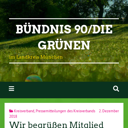
BÜNDNIS 90/DIE
GRÜNEN
im Landkreis München
Kreisverband
,
Pressemitteilungen des Kreisverbands
2. Dezember
2018
Wir begrüßen Mitglied