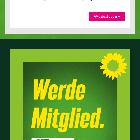
Wei­ter­le­sen »