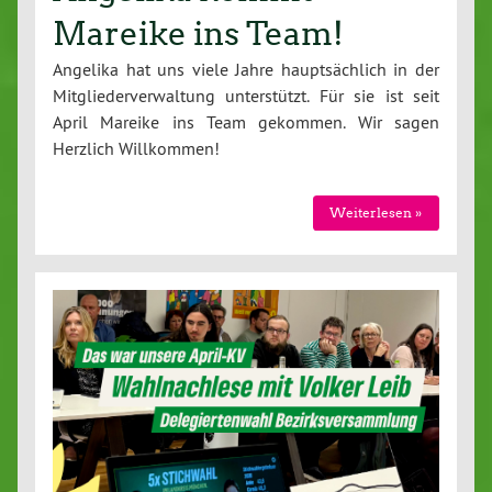
Mareike ins Team!
Angelika hat uns viele Jahre haupt­säch­lich in der
Mit­glie­der­ver­wal­tung un­ter­stützt. Für sie ist seit
April Mareike ins Team gekommen. Wir sagen
Herzlich Will­kom­men!
Wei­ter­le­sen »