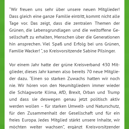
“Wir freuen uns sehr über unsere neuen Mit­glie­der!
Dass gleich eine ganze Familie eintritt, kommt nicht alle
Tage vor. Das zeigt, dass die zentralen Themen der
Grünen, die Le­bens­grund­la­gen und die
welt
offene Ge­
sell­schaft zu erhalten, Menschen über die Ge­ne­ra­tio­nen
hin an­spre­chen.
Viel Spaß und Erfolg bei uns Grünen,
Familie Wacker!
“, so Kreis­vor­sit­zen­de Sabine Pilsinger.
Vor einem Jahr hatte
der grüne
Kreisverband 430 Mit­
glie­der, dieses Jahr
kamen also
bereits 70 neue Mit­glie­
der
dazu
. “Einen so starken Zuwachs hatten wir noch
nie. Wir hören von den Neu­mit­glie­dern immer wieder
die Schlag­wor­te Klima, AfD, Brexit, Orban und Trump
und dass sie deswegen
genau
jetzt politisch aktiv
werden wollen – für starken Umwelt- und Na­tur­schutz,
für den Zu­sam­men­halt der Ge­sell­schaft und für ein
freies Europa. Jedes Mitglied stärkt unsere Inhalte, wir
möchten weiter wachsen”, ergänzt Kreis­vor­sit­zen­der