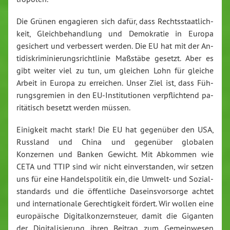
Die Grünen en­ga­gie­ren sich dafür, dass Rechts­staat­lich­
keit, Gleich­be­hand­lung und De­mo­kra­tie in Europa
gesichert und ver­bes­sert werden. Die EU hat mit der An­
ti­dis­kri­mi­nie­rungs­richt­li­nie Maßstäbe gesetzt. Abe
r es
gibt weiter viel zu tun, um gleichen Lohn für gleiche
Arbeit in Europa zu erreichen. Unser Ziel ist, dass Füh­
rungs­gre­mi­en in den EU-In­sti­tu­tio­nen ver­pflich­tend pa­
ri­tä­tisch besetzt werden müssen.
Einigkeit macht stark! Die EU hat gegenüber den USA,
Ru
ssland und China und gegenüber globalen
Konzernen und Banken Gewicht. Mit Abkommen wie
CETA und TTIP sind wir nicht ein­ver­stan­den, wir setzen
uns für eine Han­dels­po­li­tik ein, die Umwelt- und So­zi­al­
stan­dards und die öf­fent­li­che Da­seins­vor­sor­ge achtet
und in
ter­na­tio­na­le Ge­rech­tig­keit fördert. Wir wollen eine
eu­ro­päi­sche Di­gi­tal­kon­zern­steu­er, damit die Giganten
der Di­gi­ta­li­sie­rung ihren Beitrag zum Ge­mein­we­sen