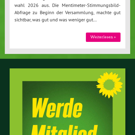
wahl 2026 aus. Die Men­ti­me­ter-Stim­mungs­bild-
Ab­fra­ge zu Beginn der Ver­samm­lung, machte gut
sichtbar, was gut und was weniger gut…
Wei­ter­le­sen »