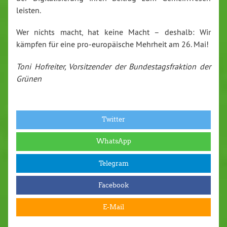
leisten.
Wer nichts macht, hat keine Macht – deshalb: Wir
kämpfen für eine pro-eu­ro­päi­sche Mehrheit
am 26. Mai!
Toni Hofreiter, Vor­sit­zen­der der Bun­des­tags­frak­ti­on der
Grünen
Twitter
WhatsApp
Telegram
Facebook
E-Mail