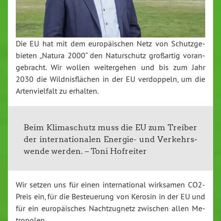
Die EU hat mit dem eu­ro­päi­schen Netz von Schutz­ge­
bie­ten „Natura 2000“ den Na­tur­schutz großartig vor­an­
ge­bracht. Wir wollen wei­ter­ge­hen und bis zum Jahr
2030 die Wild­nis­flä­chen in der EU verdoppe
ln, um die
Ar­ten­viel­falt zu erhalten.
Beim Kli­ma­schutz muss die EU zum Treiber
der in­ter­na­tio­na­len Energie- und Ver­kehrs­
wen­de werden. – Toni Hofreiter
Wir setzen uns für einen in­ter­na­tio­nal wirksamen CO2-
Preis ein, für die Be­steue­rung von Kerosin in der EU und
für ein euro
päisches Nacht­zug­netz zwischen allen Me­
tro­po­len.