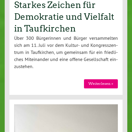
Starkes Zeichen für
Demokratie und Vielfalt
in Taufkirchen
Über 300 Bür­ge­rin­nen und Bürger ver­sam­mel­ten
sich am 11. Juli vor dem Kultur- und Kon­gress­zen­
trum in Tauf­kir­chen, um gemeinsam für ein fried­li­
ches Mit­ein­an­der und eine offene Ge­sell­schaft ein­
zu­ste­hen.
Wei­ter­le­sen »