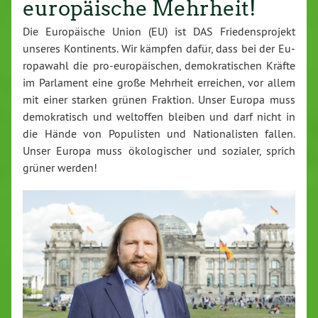
europäische Mehrheit!
Die Eu­ro­päi­sche Union (EU) ist DAS Frie­dens­pro­jekt
unseres Kon­ti­nents. Wir kämpfen dafür, dass bei der Eu­
ro­pa­wahl die
pro-eu­ro­päi­schen, de­mo­kra­ti­schen Kräfte
im Parlament eine große Mehrheit erreichen, vor allem
mit einer starken grünen Fraktion. Unser Europa muss
de­mo­kra­tisch und weltoffen bleiben und darf nicht in
die Hände von Po­pu­lis­ten und Na­tio­na­lis­ten fallen.
Unser
Europa muss öko­lo­gi­scher und sozialer, sprich
grüner werden!