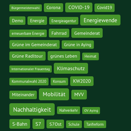
COVID-19
Corona
Covid19
Bürgermeisterwahl
Energiewende
Demo
Energie
Energieagentur
Gemeinderat
Fahrrad
erneuerbare Energie
Grüne im Gemeinderat
Grüne in Aying
grünes Leben
Grüne Radltour
Heimat
Klimaschutz
Internationaler Frauentag
KW2020
Kommunalwahl 2020
Konsum
Mobilität
MVV
Miteinander
Nachhaltigkeit
Nahverkehr
OV Aying
S7
S-Bahn
S7Ost
Schule
Tarifreform