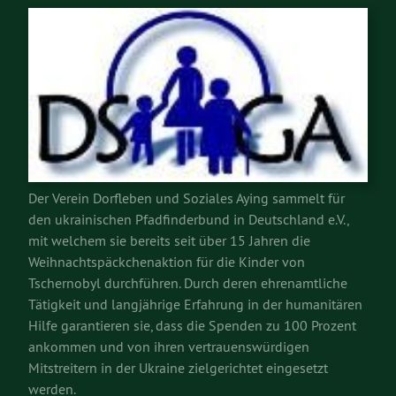
Der Verein Dorfleben und Soziales Aying sammelt für
den ukrainischen Pfadfinderbund in Deutschland e.V.,
mit welchem sie bereits seit über 15 Jahren die
Weihnachtspäckchenaktion für die Kinder von
Tschernobyl durchführen. Durch deren ehrenamtliche
Tätigkeit und langjährige Erfahrung in der humanitären
Hilfe garantieren sie, dass die Spenden zu 100 Prozent
ankommen und von ihren vertrauenswürdigen
Mitstreitern in der Ukraine zielgerichtet eingesetzt
werden.