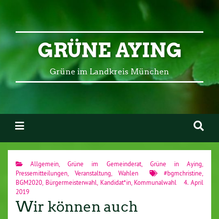
GRÜNE AYING
Grüne im Landkreis München
Allgemein
,
Grüne im Gemeinderat
,
Grüne in Aying
,
Pressemitteilungen
,
Veranstaltung
,
Wahlen
#bgmchristine
,
BGM2020
,
Bürgermeisterwahl
,
Kandidat*in
,
Kommunalwahl
4. April
2019
Wir können auch