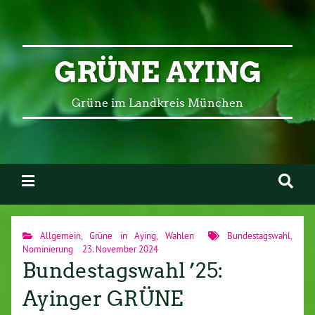
GRÜNE AYING
Grüne im Landkreis München
Allgemein
,
Grüne in Aying
,
Wahlen
Bundestagswahl
,
Nominierung
23. November 2024
Bundestagswahl ’25:
Ayinger GRÜNE