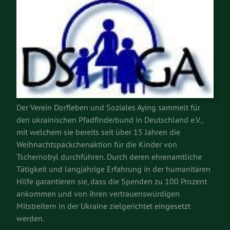
Der Verein Dorfleben und Soziales Aying sammelt für
den ukrainischen Pfadfinderbund in Deutschland e.V.,
mit welchem sie bereits seit über 15 Jahren die
Weihnachtspäckchenaktion für die Kinder von
Tschernobyl durchführen. Durch deren ehrenamtliche
Tätigkeit und langjährige Erfahrung in der humanitären
Hilfe garantieren sie, dass die Spenden zu 100 Prozent
ankommen und von ihren vertrauenswürdigen
Mitstreitern in der Ukraine zielgerichtet eingesetzt
werden.