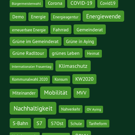
COVID-19
Corona
Covid19
Bürgermeisterwahl
Energiewende
Demo
Energie
Energieagentur
Gemeinderat
Fahrrad
erneuerbare Energie
Grüne im Gemeinderat
Grüne in Aying
grünes Leben
Grüne Radltour
Heimat
Klimaschutz
Internationaler Frauentag
KW2020
Kommunalwahl 2020
Konsum
Mobilität
MVV
Miteinander
Nachhaltigkeit
Nahverkehr
OV Aying
S7
S-Bahn
S7Ost
Schule
Tarifreform