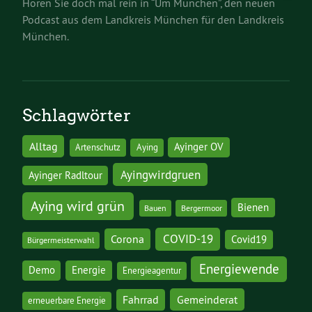
Hören Sie doch mal rein in “Um München”, den neuen
Podcast aus dem Landkreis München für den Landkreis
München.
Schlagwörter
Alltag
Ayinger OV
Artenschutz
Aying
Ayingwirdgruen
Ayinger Radltour
Aying wird grün
Bienen
Bauen
Bergermoor
COVID-19
Corona
Covid19
Bürgermeisterwahl
Energiewende
Demo
Energie
Energieagentur
Gemeinderat
Fahrrad
erneuerbare Energie