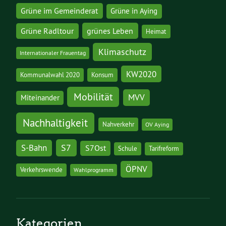
Grüne im Gemeinderat
Grüne in Aying
grünes Leben
Grüne Radltour
Heimat
Klimaschutz
Internationaler Frauentag
KW2020
Kommunalwahl 2020
Konsum
Mobilität
MVV
Miteinander
Nachhaltigkeit
Nahverkehr
OV Aying
S7
S-Bahn
S7Ost
Schule
Tarifreform
ÖPNV
Verkehrswende
Wahlprogramm
Kategorien