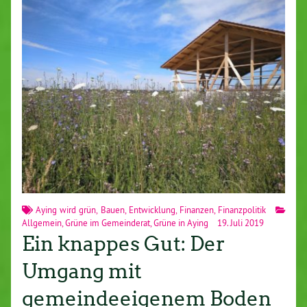
Aying wird grün
,
Bauen
,
Entwicklung
,
Finanzen
,
Finanzpolitik
Allgemein
,
Grüne im Gemeinderat
,
Grüne in Aying
19. Juli 2019
Ein knappes Gut: Der
Umgang mit
gemeindeeigenem Boden