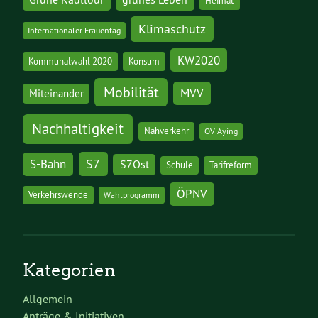
Heimat
Klimaschutz
Internationaler Frauentag
KW2020
Kommunalwahl 2020
Konsum
Mobilität
MVV
Miteinander
Nachhaltigkeit
Nahverkehr
OV Aying
S7
S-Bahn
S7Ost
Schule
Tarifreform
ÖPNV
Verkehrswende
Wahlprogramm
Kategorien
Allgemein
Anträge & Initiativen