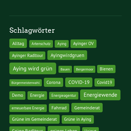
Schlagwörter
Alltag
Ayinger OV
Artenschutz
Aying
Ayingwirdgruen
Ayinger Radltour
Aying wird grün
Bienen
Bauen
Bergermoor
COVID-19
Corona
Covid19
Bürgermeisterwahl
Energiewende
Demo
Energie
Energieagentur
Gemeinderat
Fahrrad
erneuerbare Energie
Grüne im Gemeinderat
Grüne in Aying
grünes Leben
Grüne Radltour