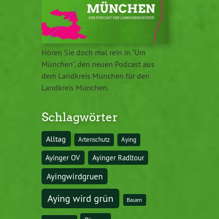
Hören Sie doch mal rein in “Um
München”, den neuen Podcast aus
dem Landkreis München für den
Landkreis München.
Schlagwörter
Alltag
Artenschutz
Aying
Ayinger OV
Ayinger Radltour
Ayingwirdgruen
Aying wird grün
Bauen