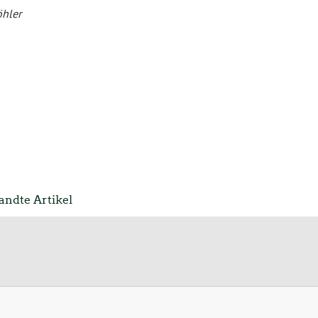
hler
ndte Artikel