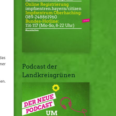
das
ner
Podcast der
Landkreisgrünen
ken.