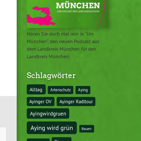
Hören Sie doch mal rein in “Um
München”, den neuen Podcast aus
dem Landkreis München für den
Landkreis München.
Schlagwörter
Alltag
Artenschutz
Aying
Ayinger OV
Ayinger Radltour
Ayingwirdgruen
Aying wird grün
Bauen