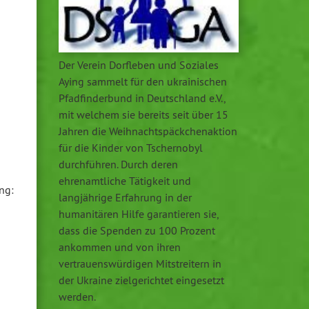
Der Verein Dorfleben und Soziales
Aying sammelt für den ukrainischen
Pfadfinderbund in Deutschland e.V.,
mit welchem sie bereits seit über 15
Jahren die Weihnachtspäckchenaktion
für die Kinder von Tschernobyl
durchführen. Durch deren
ehrenamtliche Tätigkeit und
ng:
langjährige Erfahrung in der
humanitären Hilfe garantieren sie,
dass die Spenden zu 100 Prozent
ankommen und von ihren
vertrauenswürdigen Mitstreitern in
der Ukraine zielgerichtet eingesetzt
werden.