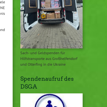
ele
ÜNE
nis
und
Sach- und Geldspenden für
Hilfstransporte aus Großhelfendorf
und Otterfing in die Ukraine
Spendenaufruf des
DSGA