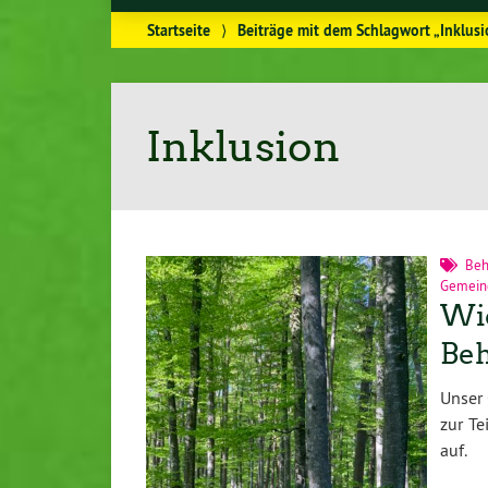
Startseite
⟩
Beiträge mit dem Schlagwort „Inklusi
Inklusion
Beh
Gemein
Wic
Beh
Unser 
zur T
auf.