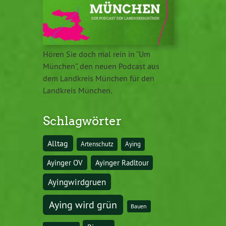
Hören Sie doch mal rein in “Um
München”, den neuen Podcast aus
dem Landkreis München für den
Landkreis München.
Schlagwörter
Alltag
Artenschutz
Aying
Ayinger OV
Ayinger Radltour
Ayingwirdgruen
Aying wird grün
Bauen