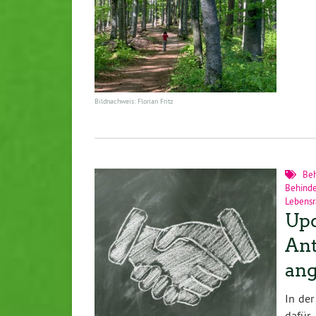
Bildnachweis: Florian Fritz
Beh
Behind
Lebens
Upd
Ant
an
In der
dafür,