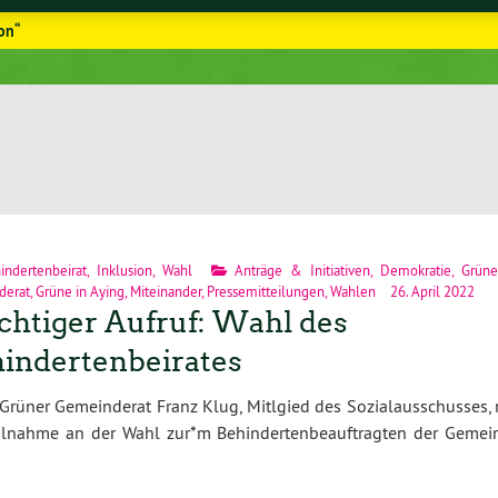
on“
indertenbeirat
,
Inklusion
,
Wahl
Anträge & Initiativen
,
Demokratie
,
Grün
derat
,
Grüne in Aying
,
Miteinander
,
Pressemitteilungen
,
Wahlen
26. April 2022
htiger Aufruf: Wahl des
indertenbeirates
Grüner Gemeinderat Franz Klug, Mitlgied des Sozialausschusses, 
eilnahme an der Wahl zur*m Behindertenbeauftragten der Gemei