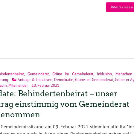
Weiterlesen 
indertenbeirat
,
Gemeinderat
,
Grüne im Gemeinderat
,
Inklusion
,
Menschen
erung
Anträge & Initiativen
,
Demokratie
,
Grüne im Gemeinderat
,
Grüne in A
raum
,
Miteinander
10. Februar 2021
ate: Behindertenbeirat – unser
rag einstimmig vom Gemeinderat
genommen
 Gemeinderatssitzung am 09. Februar 2021 stimmten alle Rät*in
 dass es nun auch in Aying einen Behindertenbeirat geben soll. 