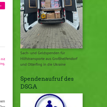
»
Sach- und Geldspenden für
Hilfstransporte aus Großhelfendorf
 mit
ying
,
und Otterfing in die Ukraine
Spendenaufruf des
DSGA
nen
Der