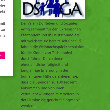
der
ekt
Der Verein Dorfleben und Soziales
mit
Aying sammelt für den ukrainischen
 zu
Pfadfinderbund in Deutschland e.V.,
nis
mit welchem sie bereits seit über 15
Jahren die Weihnachtspäckchenaktion
für die Kinder von Tschernobyl
»
durchführen. Durch deren
ehrenamtliche Tätigkeit und
langjährige Erfahrung in der
humanitären Hilfe garantieren sie,
dass die Spenden zu 100 Prozent
ankommen und von ihren
vertrauenswürdigen Mitstreitern in
der Ukraine zielgerichtet eingesetzt
werden.