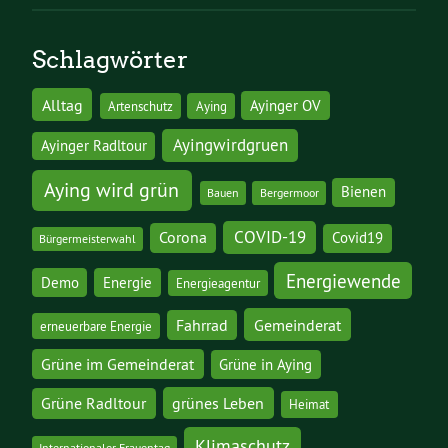
Schlagwörter
Alltag
Ayinger OV
Artenschutz
Aying
Ayingwirdgruen
Ayinger Radltour
Aying wird grün
Bienen
Bauen
Bergermoor
COVID-19
Corona
Covid19
Bürgermeisterwahl
Energiewende
Demo
Energie
Energieagentur
Gemeinderat
Fahrrad
erneuerbare Energie
Grüne im Gemeinderat
Grüne in Aying
grünes Leben
Grüne Radltour
Heimat
Klimaschutz
Internationaler Frauentag