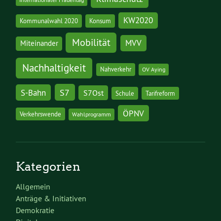
KW2020
Kommunalwahl 2020
Konsum
Mobilität
MVV
Miteinander
Nachhaltigkeit
Nahverkehr
OV Aying
S7
S-Bahn
S7Ost
Schule
Tarifreform
ÖPNV
Verkehrswende
Wahlprogramm
Kategorien
Allgemein
Anträge & Initiativen
Demokratie