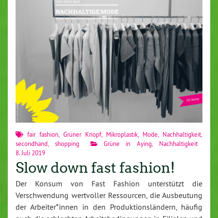
fair fashion
,
Grüner Knopf
,
Mikroplastik
,
Mode
,
Nachhaltigkeit
,
secondhand
,
shopping
Grüne in Aying
,
Nachhaltigkeit
8. Juli 2019
Slow down fast fashion!
Der Konsum von Fast Fashion unterstützt die
Verschwendung wertvoller Ressourcen, die Ausbeutung
der Arbeiter*innen in den Produktionsländern, häufig