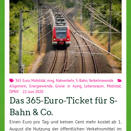
365 Euro
,
Mobilität
,
mvg
,
Nahverkehr
,
S-Bahn
,
Verkehrswende
Allgemein
,
Energiewende
,
Grüne in Aying
,
Lebensraum
,
Mobilität
,
ÖPNV
22. Juni 2020
Das 365-Euro-Ticket für S-
Bahn & Co.
Einen Euro pro Tag und keinen Cent mehr kostet ab 1.
August die Nutzung der öffentlichen Verkehrsmittel im