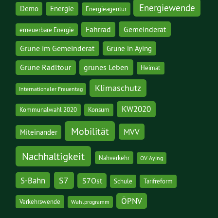
Energiewende
Demo
Energie
Energieagentur
Gemeinderat
Fahrrad
erneuerbare Energie
Grüne im Gemeinderat
Grüne in Aying
grünes Leben
Grüne Radltour
Heimat
Klimaschutz
Internationaler Frauentag
KW2020
Kommunalwahl 2020
Konsum
Mobilität
MVV
Miteinander
Nachhaltigkeit
Nahverkehr
OV Aying
S7
S-Bahn
S7Ost
Schule
Tarifreform
ÖPNV
Verkehrswende
Wahlprogramm