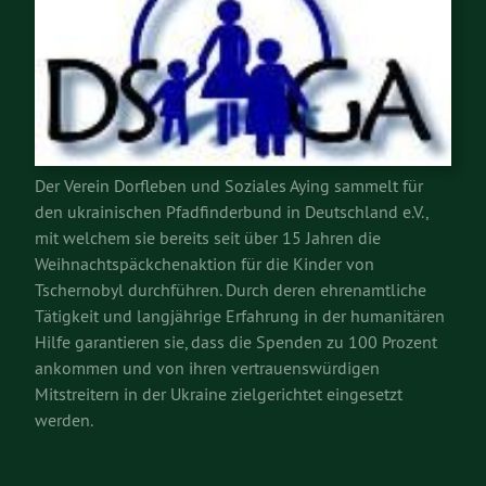
Der Verein Dorfleben und Soziales Aying sammelt für
den ukrainischen Pfadfinderbund in Deutschland e.V.,
mit welchem sie bereits seit über 15 Jahren die
Weihnachtspäckchenaktion für die Kinder von
Tschernobyl durchführen. Durch deren ehrenamtliche
Tätigkeit und langjährige Erfahrung in der humanitären
Hilfe garantieren sie, dass die Spenden zu 100 Prozent
ankommen und von ihren vertrauenswürdigen
Mitstreitern in der Ukraine zielgerichtet eingesetzt
werden.