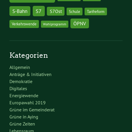
S7
S-Bahn
S7Ost
Schule
Tarifreform
ÖPNV
Verkehrswende
Wahlprogramm
Kategorien
Allgemein
Anträge & Initiativen
Demokratie
Digitales
Energiewende
Europawahl 2019
Grüne im Gemeinderat
Grüne in Aying
Grüne Zeiten
Lebensraum