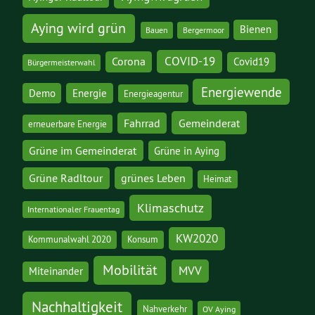
Aying wird grün
Bienen
Bauen
Bergermoor
COVID-19
Corona
Covid19
Bürgermeisterwahl
Energiewende
Demo
Energie
Energieagentur
Gemeinderat
Fahrrad
erneuerbare Energie
Grüne im Gemeinderat
Grüne in Aying
grünes Leben
Grüne Radltour
Heimat
Klimaschutz
Internationaler Frauentag
KW2020
Kommunalwahl 2020
Konsum
Mobilität
MVV
Miteinander
Nachhaltigkeit
Nahverkehr
OV Aying