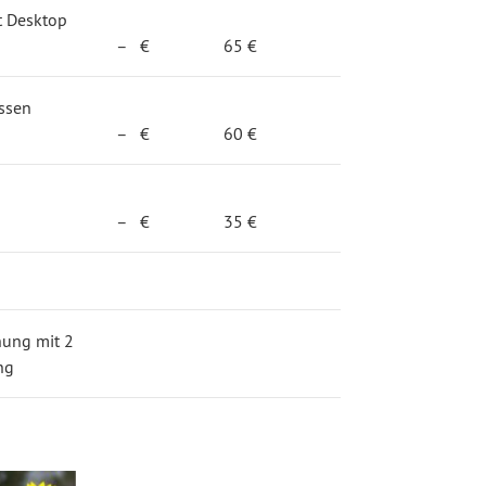
t Desktop
– €
65 €
ssen
– €
60 €
– €
35 €
nung mit 2
ng