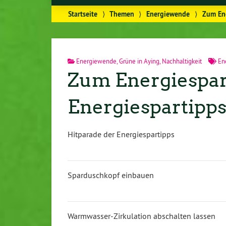
Startseite
⟩
Themen
⟩
Energiewende
⟩
Zum Ene
Energiewende
,
Grüne in Aying
,
Nachhaltigkeit
En
Zum Energiespar
Energiespartipp
Hitparade der Energiespartipps
Sparduschkopf einbauen
Warmwasser-Zirkulation abschalten lassen