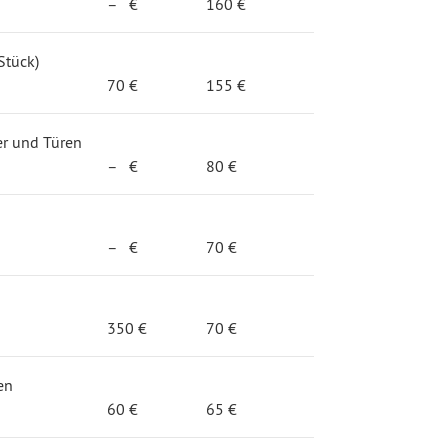
– €
160 €
Stück)
70 €
155 €
ter und Türen
– €
80 €
– €
70 €
350 €
70 €
en
60 €
65 €