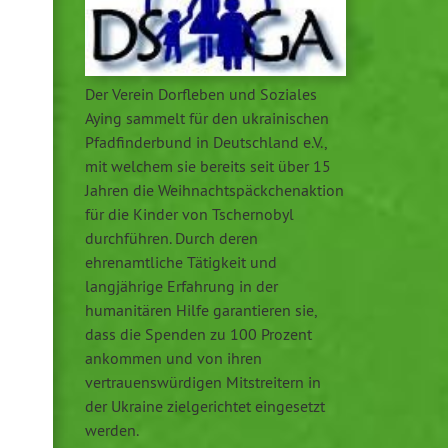
Der Verein Dorfleben und Soziales
Aying sammelt für den ukrainischen
Pfadfinderbund in Deutschland e.V.,
mit welchem sie bereits seit über 15
Jahren die Weihnachtspäckchenaktion
für die Kinder von Tschernobyl
durchführen. Durch deren
ehrenamtliche Tätigkeit und
langjährige Erfahrung in der
humanitären Hilfe garantieren sie,
dass die Spenden zu 100 Prozent
ankommen und von ihren
vertrauenswürdigen Mitstreitern in
der Ukraine zielgerichtet eingesetzt
werden.