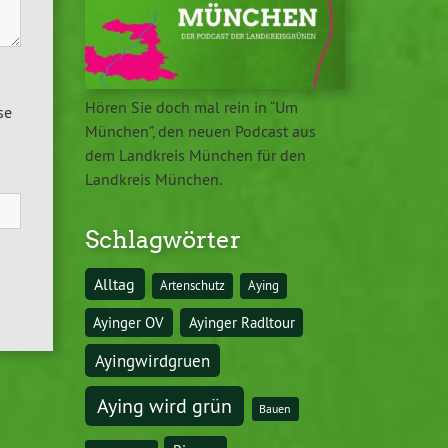
Hören Sie doch mal rein in “Um
se
München”, den neuen Podcast aus
dem Landkreis München für den
Landkreis München.
Schlagwörter
Alltag
Artenschutz
Aying
Ayinger OV
Ayinger Radltour
Ayingwirdgruen
Aying wird grün
Bauen