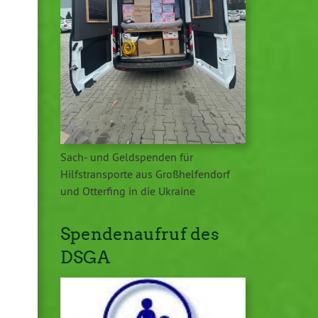
Sach- und Geldspenden für
Hilfstransporte aus Großhelfendorf
und Otterfing in die Ukraine
Spendenaufruf des
DSGA