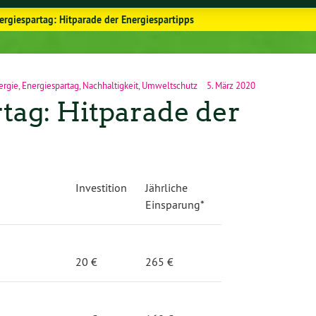
rgiespartag: Hitparade der Energiespartipps
ergie
,
Energiespartag
,
Nachhaltigkeit
,
Umweltschutz
5. März 2020
tag: Hitparade der
s
Investition
Jährliche
Einsparung*
20 €
265 €