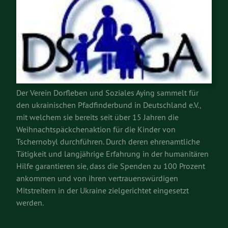
Der Verein Dorfleben und Soziales Aying sammelt für
den ukrainischen Pfadfinderbund in Deutschland e.V.,
mit welchem sie bereits seit über 15 Jahren die
Weihnachtspäckchenaktion für die Kinder von
Tschernobyl durchführen. Durch deren ehrenamtliche
Tätigkeit und langjährige Erfahrung in der humanitären
Hilfe garantieren sie, dass die Spenden zu 100 Prozent
ankommen und von ihren vertrauenswürdigen
Mitstreitern in der Ukraine zielgerichtet eingesetzt
werden.