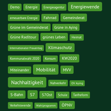
Energiewende
Demo
Energie
Energieagentur
Gemeinderat
Fahrrad
erneuerbare Energie
Grüne im Gemeinderat
Grüne in Aying
grünes Leben
Grüne Radltour
Heimat
Klimaschutz
Internationaler Frauentag
KW2020
Kommunalwahl 2020
Konsum
Mobilität
MVV
Miteinander
Nachhaltigkeit
Nahverkehr
OV Aying
S7
S-Bahn
S7Ost
Schule
Tarifreform
ÖPNV
Verkehrswende
Wahlprogramm