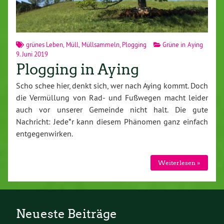
grünes Leben
,
Müll
,
Müllsammeln
,
Plogging
Grüne in Aying
9. Juni 2019
Plogging in Aying
Scho schee hier, denkt sich, wer nach Aying kommt. Doch
die Vermüllung von Rad- und Fußwegen macht leider
auch vor unserer Gemeinde nicht halt. Die gute
Nachricht: Jede*r kann diesem Phänomen ganz einfach
entgegenwirken.
Weiterlesen »
Neueste Beiträge