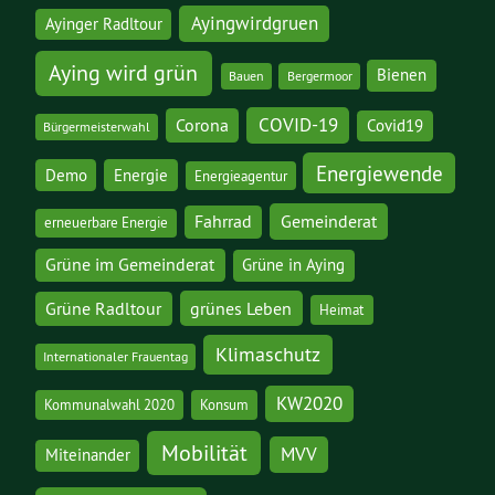
Ayingwirdgruen
Ayinger Radltour
Aying wird grün
Bienen
Bauen
Bergermoor
COVID-19
Corona
Covid19
Bürgermeisterwahl
Energiewende
Demo
Energie
Energieagentur
Gemeinderat
Fahrrad
erneuerbare Energie
Grüne im Gemeinderat
Grüne in Aying
grünes Leben
Grüne Radltour
Heimat
Klimaschutz
Internationaler Frauentag
KW2020
Kommunalwahl 2020
Konsum
Mobilität
MVV
Miteinander