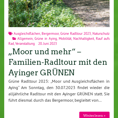
Ausgleichsflächen
,
Bergermoor
,
Grüne Radltour 2023
,
Naturschutz
Allgemein
,
Grüne in Aying
,
Mobilität
,
Nachhaltigkeit
,
Rauf aufs
Rad
,
Veranstaltung
20. Juni 2023
„Moor und mehr“ –
Familien-Radltour mit den
Ayinger GRÜNEN
Grüne Radltour 2023: „Moor und Ausgleichsflächen in
Aying“ Am Sonntag, den 30.07.2023 findet wieder die
alljährliche Radltour mit den Ayinger GRÜNEN statt. Sie
führt diesmal durch das Bergermoor, begleitet von…
Weiterlesen »