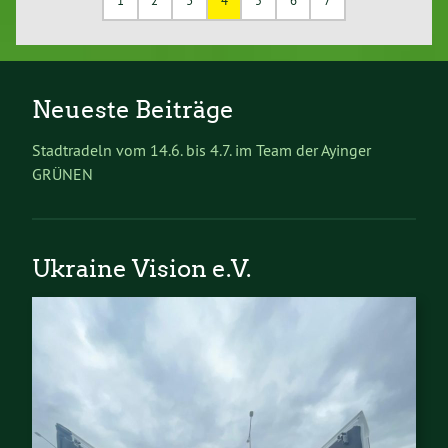
1
2
3
4
5
6
7
Neueste Beiträge
Stadtradeln vom 14.6. bis 4.7. im Team der Ayinger
GRÜNEN
Ukraine Vision e.V.