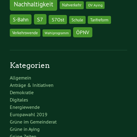
Nachhaltigkeit
Nahverkehr
OV Aying
S7
S-Bahn
S7Ost
Schule
Tarifreform
ÖPNV
Verkehrswende
Wahlprogramm
Kategorien
Allgemein
Anträge & Initiativen
Demokratie
Digitales
Energiewende
Europawahl 2019
Grüne im Gemeinderat
Grüne in Aying
Grüne Zeiten