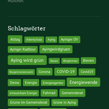
München.
Schlagwörter
Alltag
Ayinger OV
Artenschutz
Aying
Ayingwirdgruen
Ayinger Radltour
Aying wird grün
Bienen
Bauen
Bergermoor
COVID-19
Corona
Covid19
Bürgermeisterwahl
Energiewende
Demo
Energie
Energieagentur
Gemeinderat
Fahrrad
erneuerbare Energie
Grüne im Gemeinderat
Grüne in Aying