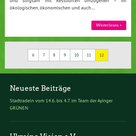
und sorgsam mit Ressourcen umzugehen – im
ökologischen, ökonomischen und auch…
Weiterlesen »
6
7
8
9
10
11
12
Neueste Beiträge
Stadtradeln vom 14.6. bis 4.7. im Team der Ayinger
GRÜNEN