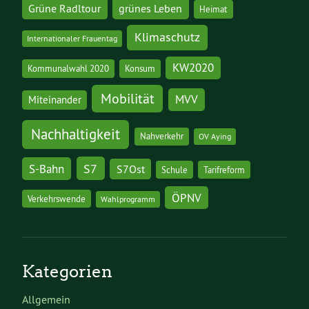
grünes Leben
Grüne Radltour
Heimat
Klimaschutz
Internationaler Frauentag
KW2020
Kommunalwahl 2020
Konsum
Mobilität
MVV
Miteinander
Nachhaltigkeit
Nahverkehr
OV Aying
S7
S-Bahn
S7Ost
Schule
Tarifreform
ÖPNV
Verkehrswende
Wahlprogramm
Kategorien
Allgemein