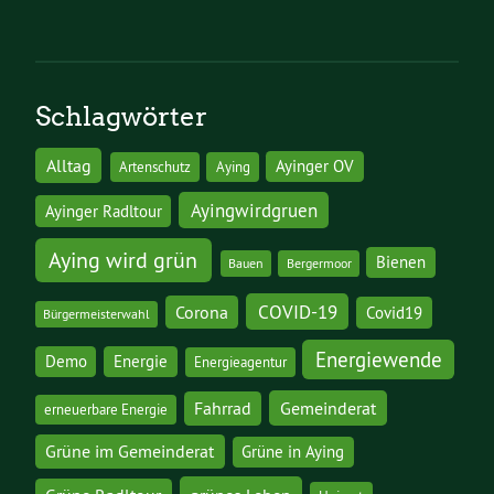
Schlagwörter
Alltag
Ayinger OV
Artenschutz
Aying
Ayingwirdgruen
Ayinger Radltour
Aying wird grün
Bienen
Bauen
Bergermoor
COVID-19
Corona
Covid19
Bürgermeisterwahl
Energiewende
Demo
Energie
Energieagentur
Gemeinderat
Fahrrad
erneuerbare Energie
Grüne im Gemeinderat
Grüne in Aying