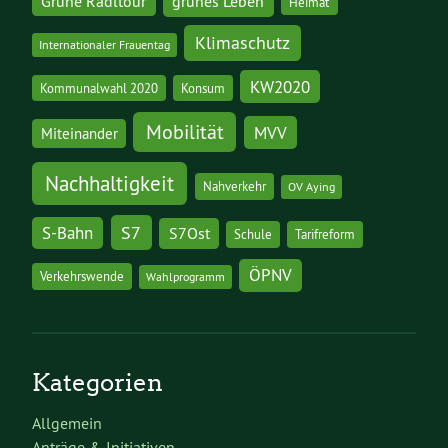
grünes Leben
Grüne Radltour
Heimat
Klimaschutz
Internationaler Frauentag
KW2020
Kommunalwahl 2020
Konsum
Mobilität
MVV
Miteinander
Nachhaltigkeit
Nahverkehr
OV Aying
S7
S-Bahn
S7Ost
Schule
Tarifreform
ÖPNV
Verkehrswende
Wahlprogramm
Kategorien
Allgemein
Anträge & Initiativen