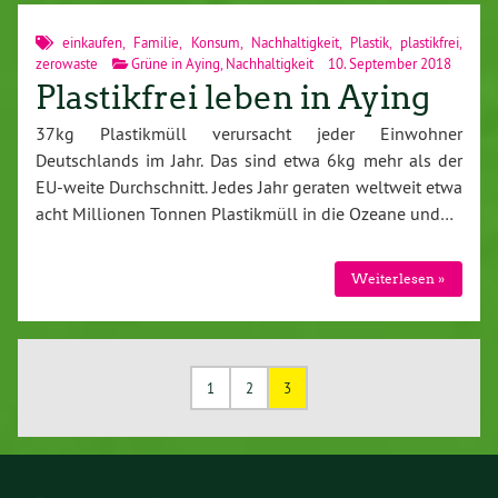
einkaufen
,
Familie
,
Konsum
,
Nachhaltigkeit
,
Plastik
,
plastikfrei
,
zerowaste
Grüne in Aying
,
Nachhaltigkeit
10. September 2018
Plastikfrei leben in Aying
37kg Plastikmüll verursacht jeder Einwohner
Deutschlands im Jahr. Das sind etwa 6kg mehr als der
EU-weite Durchschnitt. Jedes Jahr geraten weltweit etwa
acht Millionen Tonnen Plastikmüll in die Ozeane und…
Weiterlesen »
1
2
3