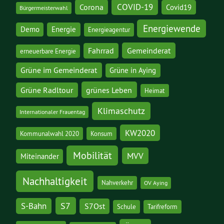
COVID-19
Corona
Covid19
Bürgermeisterwahl
Energiewende
Demo
Energie
Energieagentur
Gemeinderat
Fahrrad
erneuerbare Energie
Grüne im Gemeinderat
Grüne in Aying
grünes Leben
Grüne Radltour
Heimat
Klimaschutz
Internationaler Frauentag
KW2020
Kommunalwahl 2020
Konsum
Mobilität
MVV
Miteinander
Nachhaltigkeit
Nahverkehr
OV Aying
S7
S-Bahn
S7Ost
Schule
Tarifreform