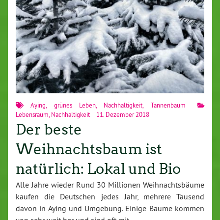
Aying
,
grünes Leben
,
Nachhaltigkeit
,
Tannenbaum
Lebensraum
,
Nachhaltigkeit
11. Dezember 2018
Der beste
Weihnachtsbaum ist
natürlich: Lokal und Bio
Alle Jahre wieder Rund 30 Millionen Weihnachtsbäume
kaufen die Deutschen jedes Jahr, mehrere Tausend
davon in Aying und Umgebung. Einige Bäume kommen
von sehr weit her und sind oft mit…