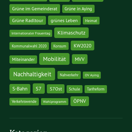
Grüne im Gemeinderat
Grüne in Aying
grünes Leben
Grüne Radltour
Heimat
Klimaschutz
Internationaler Frauentag
KW2020
Kommunalwahl 2020
Konsum
Mobilität
MVV
Miteinander
Nachhaltigkeit
Nahverkehr
OV Aying
S7
S-Bahn
S7Ost
Schule
Tarifreform
ÖPNV
Verkehrswende
Wahlprogramm