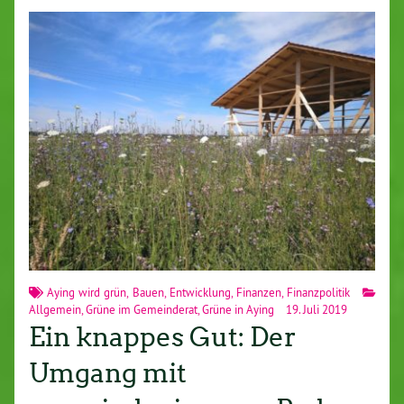
Aying wird grün
,
Bauen
,
Entwicklung
,
Finanzen
,
Finanzpolitik
Allgemein
,
Grüne im Gemeinderat
,
Grüne in Aying
19. Juli 2019
Ein knappes Gut: Der
Umgang mit