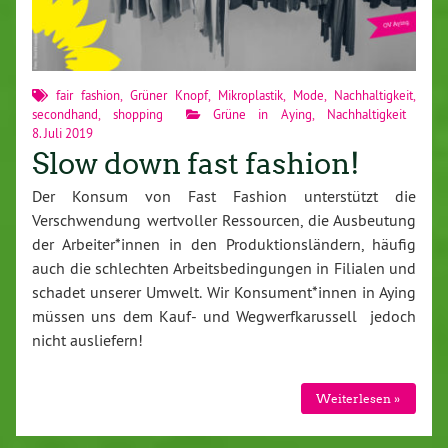
fair fashion
,
Grüner Knopf
,
Mikroplastik
,
Mode
,
Nachhaltigkeit
,
secondhand
,
shopping
Grüne in Aying
,
Nachhaltigkeit
8. Juli 2019
Slow down fast fashion!
Der Konsum von Fast Fashion unterstützt die
Verschwendung wertvoller Ressourcen, die Ausbeutung
der Arbeiter*innen in den Produktionsländern, häufig
auch die schlechten Arbeitsbedingungen in Filialen und
schadet unserer Umwelt. Wir Konsument*innen in Aying
müssen uns dem Kauf- und Wegwerfkarussell jedoch
nicht ausliefern!
Weiterlesen »