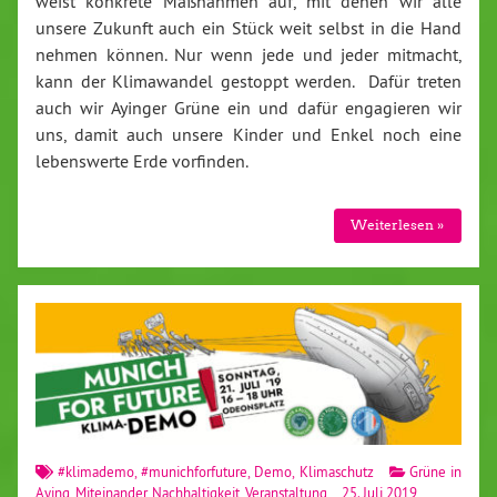
weist konkrete Maßnahmen auf, mit denen wir alle
unsere Zukunft auch ein Stück weit selbst in die Hand
nehmen können. Nur wenn jede und jeder mitmacht,
kann der Klimawandel gestoppt werden. Dafür treten
auch wir Ayinger Grüne ein und dafür engagieren wir
uns, damit auch unsere Kinder und Enkel noch eine
lebenswerte Erde vorfinden.
Weiterlesen »
#klimademo
,
#munichforfuture
,
Demo
,
Klimaschutz
Grüne in
Aying
,
Miteinander
,
Nachhaltigkeit
,
Veranstaltung
25. Juli 2019