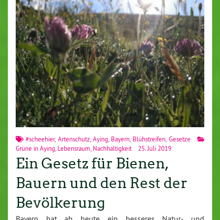
#scheehier
,
Artenschutz
,
Aying
,
Bayern
,
Blühstreifen
,
Gesetze
Grüne in Aying
,
Lebensraum
,
Nachhaltigkeit
25. Juli 2019
Ein Gesetz für Bienen,
Bauern und den Rest der
Bevölkerung
Bayern hat ab heute ein besseres Natur- und