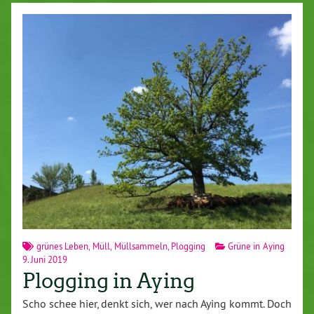
grünes Leben
,
Müll
,
Müllsammeln
,
Plogging
Grüne in Aying
9. Juni 2019
Plogging in Aying
Scho schee hier, denkt sich, wer nach Aying kommt. Doch